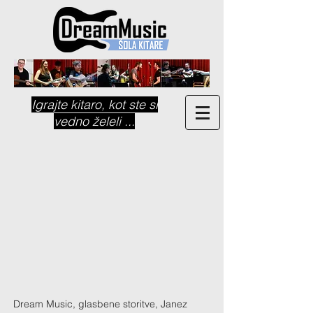
Igrajte kitaro, kot ste si
vedno želeli ...
Dream Music, glasbene storitve,
Janez