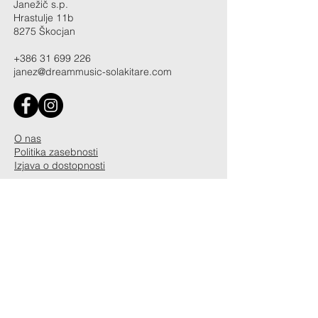
Janežič s.p.
Hrastulje 11b
8275 Škocjan
+386 31 699 226
janez@dreammusic-solakitare.com
O nas
Politika zasebnosti
Izjava o dostopnosti