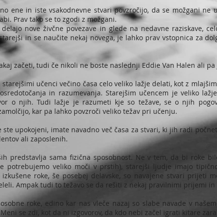
dno ene in iste vsakodnevne stvari povzročijo, da se možgani ne u
abi. Prav tako se to zgodi z možgani.
 delajo nove živčne povezave in glede na nedavne raziskave, cel
e starejši in se naučite nekaj novega, je lahko prav vstopnica za dol
kaj začeti, tudi če nikoli ne boste naslednji Eddie Van Halen ali pa
 starejšimi učenci večino časa celo veliko lažje delati, kot z mlajši
 osredotočanja in razumevanja. Starejšim učencem je veliko lažje 
or o njih. Tudi lažje je razumeti kje so težave, se o njih pogovor
amolčijo, kar pa lahko povzroči veliko težav pri učenju.
Če ste upokojeni, imate navadno več časa za stvari, ki jih radi poč
entov ali zaposlenih.
jših predstavlja sama fizična sposobnost. Ne v tem, da bi roke b
ne potrebujemo veliko moči v prstih), starejši ljudje imajo tipič
e, izkušene roke, še posebej delavske, so navajene stvari prijeti m
eleli. Ampak tudi to težavo se da rešiti z nekaj pravilnimi prijemi i
obne roke, edino kar nas vleče nazaj so slabe navade v našem ra
ni se zdi, kot da ni izgovorov, da kdo nebi začel igrati kitare zarad