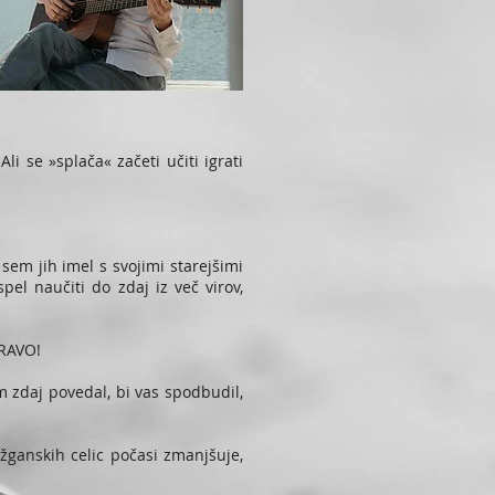
li se »splača« začeti učiti igrati
 sem jih imel s svojimi starejšimi
pel naučiti do zdaj iz več virov,
DRAVO!
 zdaj povedal, bi vas spodbudil,
žganskih celic počasi zmanjšuje,