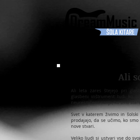
Ali 
Ali leta zares štejejo pri glas
glasbeni inštrument tudi ko sm
neuresničene sanje, ko smo stare
Svet v katerem živimo in šolsk
prodajajo, da se učimo, ko smo 
nove stvari.
Veliko ljudi si ustvari vse do sv