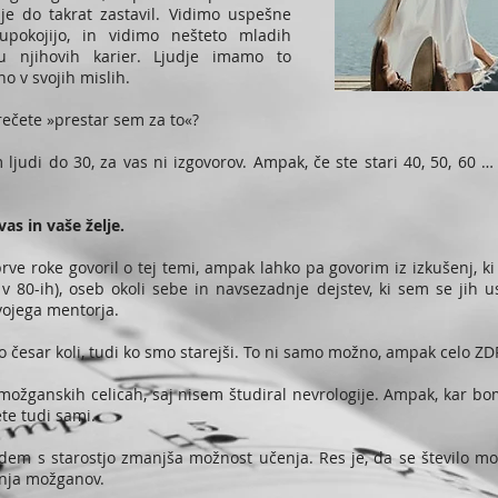
a je do takrat zastavil. Vidimo uspešne
upokojijo, in vidimo nešteto mladih
u njihovih karier. Ljudje imamo to
 v svojih mislih.
 rečete »prestar sem za to«?
 ljudi do 30, za vas ni izgovorov. Ampak, če ste stari 40, 50, 60 … A
s in vaše želje.
rve roke govoril o tej temi, ampak lahko pa govorim iz izkušenj, ki
 v 80-ih), oseb okoli sebe in navsezadnje dejstev, ki sem se jih us
vojega mentorja.
 česar koli, tudi ko smo starejši. To ni samo možno, ampak celo Z
ožganskih celicah, saj nisem študiral nevrologije. Ampak, kar bom
te tudi sami.
udem s starostjo zmanjša možnost učenja. Res je, da se število mo
anja možganov.