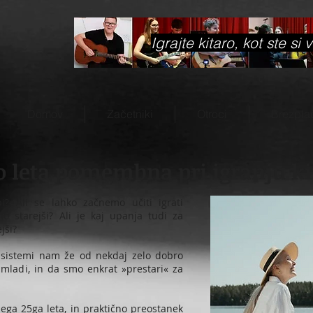
Igrajte kitaro, kot ste si 
Domov
Začetniki
Otroci
Brezpla
so leta pomembna pri igranju ki
bi? Ali se lahko začnemo učiti igrati
o starejši? Ali je kaj upanja tudi za
jši?
i sistemi nam že od nekdaj zelo dobro
mladi, in da smo enkrat »prestari« za
ojega 25ga leta, in praktično preostanek