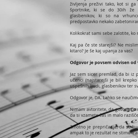
življenja preživi tako, kot si g
športnike, ki se do 30ih že 
glasbenikov, ki so na vrhunc
predpostavko nekako zabetonirano
Kolikokrat sami sebe zalotite, ko
Kaj pa če ste starejši? Ne mislim
kitaro? Je še kaj upanja za vas?
Odgovor je povsem odvisen od va
Jaz sem sicer premlad, da bi iz p
učenci (najstarejši je bil krepko
uspešnih ljudi, glasbenikov ter s
Odgovor je, DA. Lahko se naučimo
Nimam avtoritete, da govorim o m
da si vzamete čas in malo razišče
Zmotno je prepričanje, da se lj
ampak to je rezultat ne stimulir