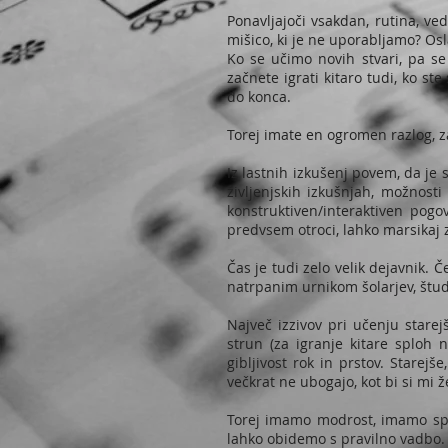
Ponavljajoči vsakdan, rutina, ve
mišico, ki je ne uporabljamo? Osl
Ko se učimo novih stvari, pa se
začnete igrati kitaro tudi, ko st
do konca.
Torej imate en ogromen razlog, za
Iz lastnih izkušenj povem, da je s
življenjskih izkušnjah, možnosti
konstruktiven/interaktiven pogov
predvsem otroci, lahko marsikaj z
Čas je tudi zelo velik dejavnik. 
natrpanim urnikom šolarjev, štud
Največ izzivov pri učenju stare
strun (za igranje kitare sploh 
gibljivost rok in prstov. Starejš
večkrat ne ubogajo, kot bi si mi ž
Torej imamo modrost, imamo spos
lahko obidemo s pravilno vadbo. Me