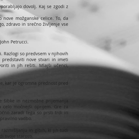
porabljajo dovolj. Kaj se zgodi z
o nove možganske celice. To, da
go, zdravo in srečno življenje vse
 John Petrucci.
mi. Razlogi so predvsem v njihovih
predstaviti nove stvari in imeti
iti in jih rešiti. Mlajši učenci,
nete, kar je ogromna prednost pred
ile šibke in nezmožne prijemanja
no celo močnejši oprijem. Gre za
očno zaradi tega so prsti trdi in
n pravilno vadbo.
zmišljanju in gibih, ki jih tudi
i svoje starosti.