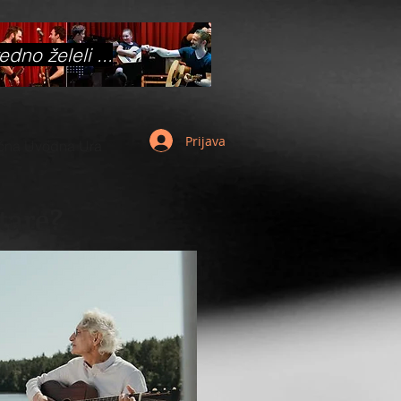
vedno želeli ...
Prijava
čna Uvodna Ura
tare?