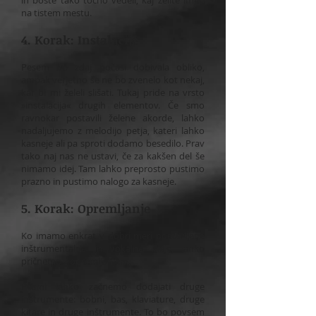
in boste tako točno vedeli, kaj želite imeti
na tistem mestu.
4. Korak: Instalacije
Pesem bo zdaj počasi dobivala obliko,
ampak verjetno še ne bo zvenelo kot nekaj,
kar bi mi želeli slišati. Tukaj pride na vrsto
»instalacija« drugih elementov. Če smo
ravnokar postavili želene akorde, lahko
nadaljujemo z melodijo petja, kateri lahko
kasneje ali pa sproti dodamo besedilo. Prav
tako naj nas ne ustavi, če za kakšen del še
nimamo idej. Tam lahko preprosto pustimo
prazno in pustimo nalogo za kasneje.
5. Korak: Opremljanje
Ko imamo enkrat v dobri meri postavljene
inštrumentalne in vokalne ideje, lahko
pričnemo z opremljanjem.
Pesmi lahko začnemo dodajati druge
inštrumente: bobni, bas, klaviature, druge
kitare in druge inštrumente. To bo povsem