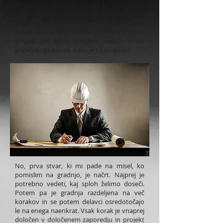
ničesar ustvariti nekaj izjemno
kompleksnega? Definitivno ne. Pesem je
lahko zahteven projekt. Ampak, prav tako
je tudi vsaka zgradba zelo zapleten projekt,
ampak jih ljudje nekako vedno znajo
pripeljati do konca. Kako je to mogoče?
No, prva stvar, ki mi pade na misel, ko
pomislim na gradnjo, je načrt. Najprej je
potrebno vedeti, kaj sploh želimo doseči.
Potem pa je gradnja razdeljena na več
korakov in se potem delavci osredotočajo
le na enega naenkrat. Vsak korak je vnaprej
določen v določenem zaporedju in projekt