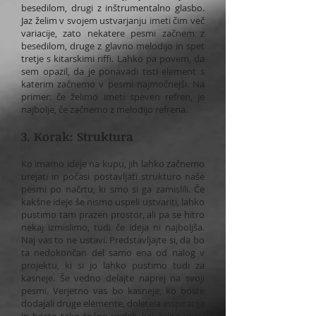
besedilom, drugi z inštrumentalno glasbo.
Jaz želim v svojem ustvarjanju imeti čim več
variacije, zato nekatere pesmi začnem z
besedilom, druge z glavno melodijo in spet
tretje s kitarskimi riffi. Lahko pa povem, da
sem opazil, da je ponavadi tisti element s
katerim začnemo v pesmi najmočnejši. Na
primer: če želimo imeti speven refren, je
najbolje, če začnemo z melodijo refrena.
3. Korak: Struktura
Ko imamo ideje na kupu, jih lahko začnemo
urejati in počasi postavljati strukturo naše
pesmi po načrtu, ki smo si ga zamislili. Če
kakšne ideje še nismo uspeli ustvariti, lahko
pustimo tam prazen prostor, ali pa se hitro
nekaj izmislimo, tudi če ideja ni najboljša.
Naj vas to ne ustavi. Predstavljajte si, da bo
ta nedokončan del samo ena od nalog v
projektu, ki si jo lahko pustimo tudi za
kasneje. Še vedno delajte naprej na svoji
pesmi. Verjetno vas bo kasneje, ko boste
dodajali druge elemente, doletela inspiracija