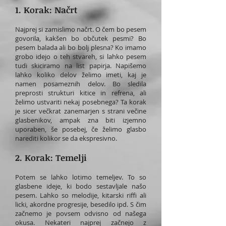
1. Korak: Načrt
Najprej si zamislimo načrt. O čem bo pesem
govorila, kakšen bo občutek pesmi? Bo
pesem balada ali bo bolj plesna? Ko imamo
grobo idejo o teh stvareh, si lahko pesem
tudi skiciramo na list papirja. Napišemo
lahko koliko delov želimo imeti, kaj je
namen posameznih delov. Bo sledila
preprosti strukturi kitice in refrena, ali
želimo ustvariti nekaj posebnega? Ta korak
je sicer večkrat zanemarjen s strani večine
glasbenikov, ampak zna biti izjemno
uporaben, še posebej, če želimo glasbo
narediti kolikor se da ekspresivno.
2. Korak: Temelji
Potem se lahko lotimo temeljev. To so
glasbene ideje, ki bodo sestavljale našo
pesem. Lahko so melodije, kitarski riffi ali
licki, akordne progresije, besedilo ipd. S čim
začnemo je povsem odvisno od našega
okusa. Nekateri najprej začnejo z