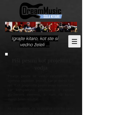
Igrajte kitaro, kot ste si
vedno želeli ...
Piši pesmi kot projektni
vodja
Pisanje pesmi se veliko začetnikom zdi
izjemno zapleten proces, kar je delno tudi
res. Tudi preproste pesmi znajo namreč biti
kar kompleksno prepletene z raznimi
glasbenimi elementi, ki nam na koncu
dajejo želen rezultat.
Ali to pomeni, da so pisanja zmožni samo
»superljudje«, ki zmorejo kar na lepem iz