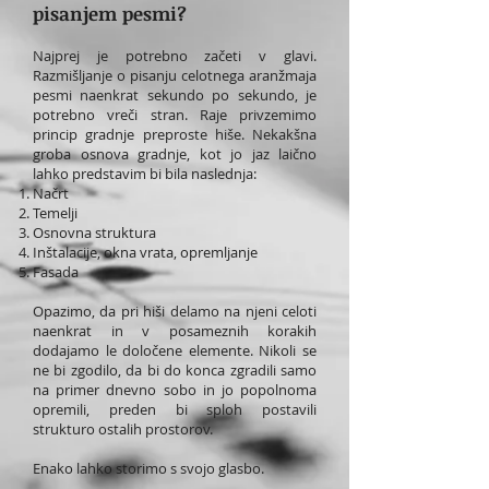
pisanjem pesmi?
Najprej je potrebno začeti v glavi.
Razmišljanje o pisanju celotnega aranžmaja
pesmi naenkrat sekundo po sekundo, je
potrebno vreči stran. Raje privzemimo
princip gradnje preproste hiše. Nekakšna
groba osnova gradnje, kot jo jaz laično
lahko predstavim bi bila naslednja:
Načrt
Temelji
Osnovna struktura
Inštalacije, okna vrata, opremljanje
Fasada
Opazimo, da pri hiši delamo na njeni celoti
naenkrat in v posameznih korakih
dodajamo le določene elemente. Nikoli se
ne bi zgodilo, da bi do konca zgradili samo
na primer dnevno sobo in jo popolnoma
opremili, preden bi sploh postavili
strukturo ostalih prostorov.
Enako lahko storimo s svojo glasbo.