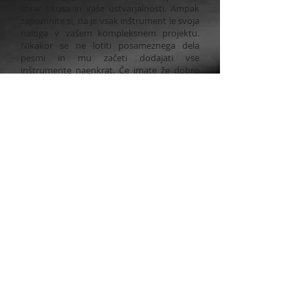
stvar okusa in vaše ustvarjalnosti. Ampak
zapomnite si, da je vsak inštrument le svoja
naloga v vašem kompleksnem projektu.
Nikakor se ne lotiti posameznega dela
pesmi in mu začeti dodajati vse
inštrumente naenkrat. Če imate že dobro
postavljeno strukturo in ima vaša stvaritev
že obliko pesmi, si predstavljajte, da celotno
pesem preplastite z novim inštrumentom
ter jo tako izboljšate. Z enim inštrumentom
preletite celotno pesem, tudi če za kakšen
del še nimate prave ideje ali pa vam še ni
popolnoma dober
6. Korak: Fasada
Če svoje ideje snemate na računalnik, se
poskusite vzdržati ukvarjati s celotnim
zvokom pesmi oz. miksom. To je samo
barva fasade, ki jo naredimo šele čisto na
koncu. Oblikovanje zvoka nas lahko hitro
odvrne od pomembnejših zadev, kot so:
sestaviti dobre riffe, melodije, itd. Poleg
tega pa to ni naše delo in ga raje