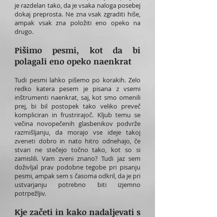
je razdelan tako, da je vsaka naloga posebej
dokaj preprosta. Ne zna vsak zgraditi hiše,
ampak vsak zna položiti eno opeko na
drugo.
Pišimo pesmi, kot da bi
polagali eno opeko naenkrat
Tudi pesmi lahko pišemo po korakih. Zelo
redko katera pesem je pisana z vsemi
inštrumenti naenkrat, saj, kot smo omenili
prej, bi bil postopek tako veliko preveč
kompliciran in frustrirajoč. Kljub temu se
večina novopečenih glasbenikov podvrže
razmišljanju, da morajo vse ideje takoj
zveneti dobro in nato hitro odnehajo, če
stvari ne stečejo točno tako, kot so si
zamislili. Vam zveni znano? Tudi jaz sem
doživljal prav podobne tegobe pri pisanju
pesmi, ampak sem s časoma odkril, da je pri
ustvarjanju potrebno biti izjemno
potrpežljiv.
Kje začeti in kako nadaljevati s